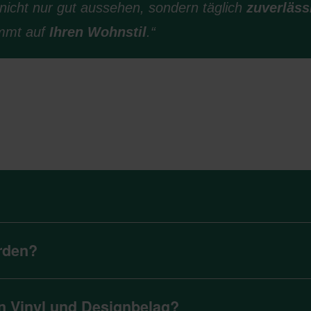
nicht nur gut aussehen, sondern täglich
zuverläss
mmt auf
Ihren Wohnstil
.“
rden?
n Vinyl und Designbelag?