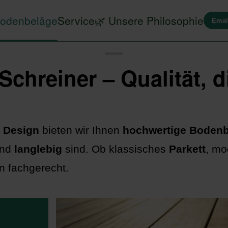
odenbeläge
Service
🌿 Unsere Philosophie
Emai
hreiner – Qualität, d
d Design
bieten wir Ihnen
hochwertige Boden
und
langlebig
sind. Ob klassisches
Parkett
, m
n fachgerecht.