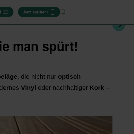
l
Jetzt anrufen!
ie man spürt!
beläge
, die nicht nur
optisch
odernes
Vinyl
oder nachhaltiger
Kork
–