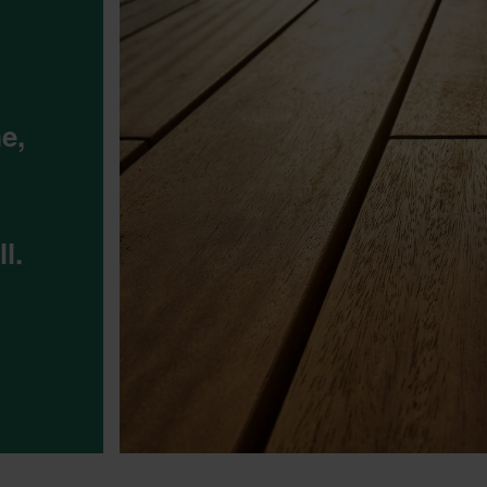
e,
l.