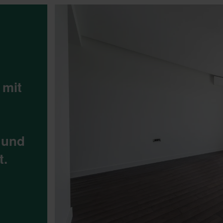
 mit
 und
t.